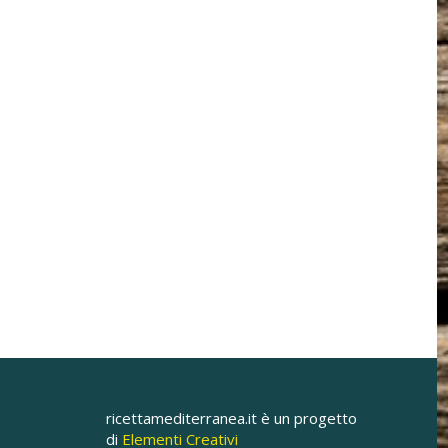
ricettamediterranea.it è un progetto
di
Elementi Creativi