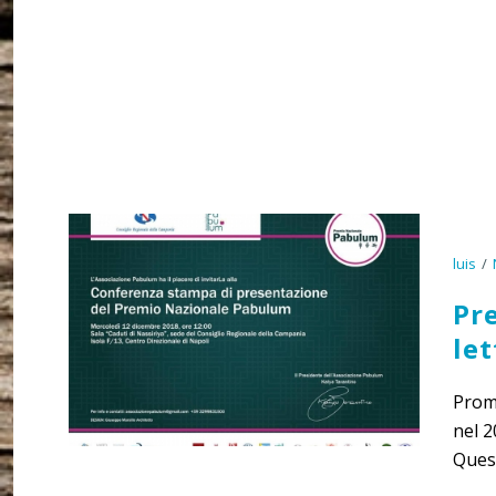
luis
Pre
let
Promu
nel 2
Quest